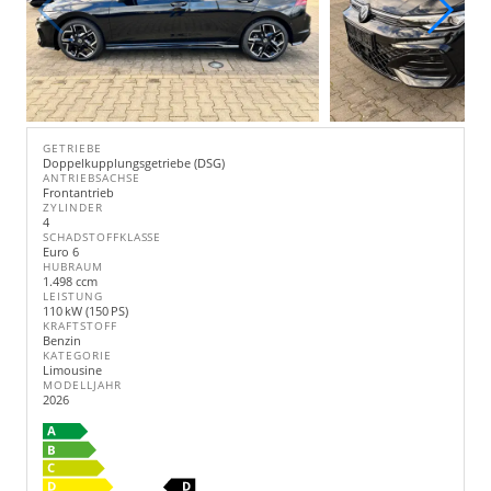
GETRIEBE
Doppelkupplungsgetriebe (DSG)
ANTRIEBSACHSE
Frontantrieb
ZYLINDER
4
SCHADSTOFFKLASSE
Euro 6
HUBRAUM
1.498 ccm
LEISTUNG
110 kW (150 PS)
KRAFTSTOFF
Benzin
KATEGORIE
Limousine
MODELLJAHR
2026