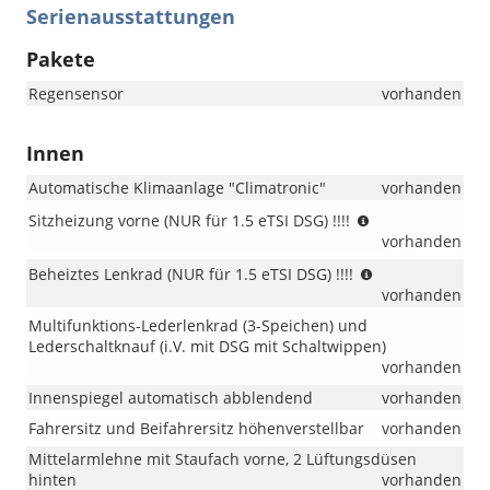
Serienausstattungen
Pakete
Regensensor
vorhanden
Innen
Automatische Klimaanlage "Climatronic"
vorhanden
(NUR
Sitzheizung vorne (NUR für 1.5 eTSI DSG) !!!!
für
vorhanden
1.5
(NUR
Beheiztes Lenkrad (NUR für 1.5 eTSI DSG) !!!!
eTSI
für
vorhanden
DSG)
1.5
!!!!
Multifunktions-Lederlenkrad (3-Speichen) und
eTSI
Lederschaltknauf (i.V. mit DSG mit Schaltwippen)
DSG)
vorhanden
!!!!
Innenspiegel automatisch abblendend
vorhanden
Fahrersitz und Beifahrersitz höhenverstellbar
vorhanden
Mittelarmlehne mit Staufach vorne, 2 Lüftungsdüsen
hinten
vorhanden