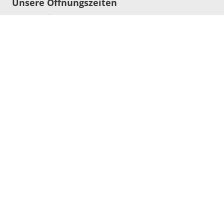
Unsere Öffnungszeiten
Montag - Freitag:
07:30 - 17:00 Uhr
Sie erreichen uns auch über