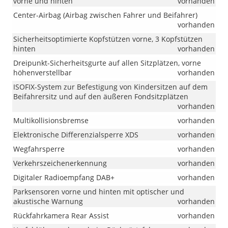
vorne und hinten
vorhanden
Center-Airbag (Airbag zwischen Fahrer und Beifahrer)
vorhanden
Sicherheitsoptimierte Kopfstützen vorne, 3 Kopfstützen
hinten
vorhanden
Dreipunkt-Sicherheitsgurte auf allen Sitzplätzen, vorne
höhenverstellbar
vorhanden
ISOFIX-System zur Befestigung von Kindersitzen auf dem
Beifahrersitz und auf den äußeren Fondsitzplätzen
vorhanden
Multikollisionsbremse
vorhanden
Elektronische Differenzialsperre XDS
vorhanden
Wegfahrsperre
vorhanden
Verkehrszeichenerkennung
vorhanden
Digitaler Radioempfang DAB+
vorhanden
Parksensoren vorne und hinten mit optischer und
akustische Warnung
vorhanden
Rückfahrkamera Rear Assist
vorhanden