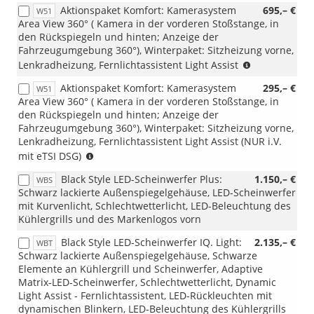
Aktionspaket Komfort: Kamerasystem
695,– €
W51
Area View 360° ( Kamera in der vorderen Stoßstange, in
den Rückspiegeln und hinten; Anzeige der
Fahrzeugumgebung 360°), Winterpaket: Sitzheizung vorne,
(nicht
Lenkradheizung, Fernlichtassistent Light Assist
i.V.
Aktionspaket Komfort: Kamerasystem
295,– €
W51
mit
Area View 360° ( Kamera in der vorderen Stoßstange, in
1.5
den Rückspiegeln und hinten; Anzeige der
eTSI
Fahrzeugumgebung 360°), Winterpaket: Sitzheizung vorne,
DSG)
Lenkradheizung, Fernlichtassistent Light Assist (NUR i.V.
(NUR
mit eTSI DSG)
i.V.
Black Style LED-Scheinwerfer Plus:
1.150,– €
WBS
mit
Schwarz lackierte Außenspiegelgehäuse, LED-Scheinwerfer
1.5
mit Kurvenlicht, Schlechtwetterlicht, LED-Beleuchtung des
eTSI
Kühlergrills und des Markenlogos vorn
DSG)
Black Style LED-Scheinwerfer IQ. Light:
2.135,– €
WBT
Schwarz lackierte Außenspiegelgehäuse, Schwarze
Elemente an Kühlergrill und Scheinwerfer, Adaptive
Matrix-LED-Scheinwerfer, Schlechtwetterlicht, Dynamic
Light Assist - Fernlichtassistent, LED-Rückleuchten mit
dynamischen Blinkern, LED-Beleuchtung des Kühlergrills