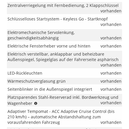
Zentralverriegelung mit Fernbedienung, 2 Klappschlüssel
vorhanden
Schlüsselloses Startsystem - Keyless Go - Startknopf
vorhanden
Elektromechanische Servolenkung,
geschwindigkeitsabhängig
vorhanden
Elektrische Fensterheber vorne und hinten
vorhanden
Elektrisch verstellbar, anklappbar und beheizbare
Außenspiegel, Spiegelglas auf der Fahrerseite asphärisch
vorhanden
LED-Rückleuchten
vorhanden
Wärmeschutzverglasung grün
vorhanden
Seitenblinker in die Außenspiegel integriert
vorhanden
Platzsparendes Stahl-Reserverad inkl. Bordwerkzeug und
(nicht
vorhanden
Wagenheber
i.V.
Adaptiver Tempomat - ACC Adaptive Cruise Control (bis
mit
210 km/h) – automatische Abstandshaltung zum
eHybrid)
vorausfahrenden Fahrzeug
vorhanden