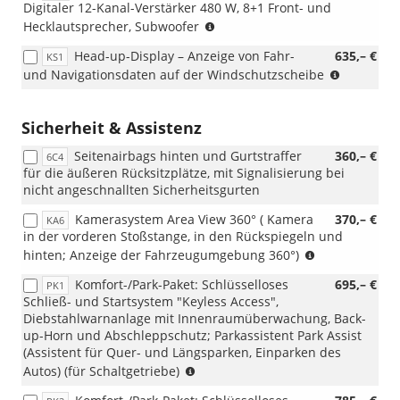
Digitaler 12-Kanal-Verstärker 480 W, 8+1 Front- und
(nur
Hecklautsprecher, Subwoofer
i.V.
Head-up-Display – Anzeige von Fahr-
635,– €
KS1
mit
(nur
und Navigationsdaten auf der Windschutzscheibe
RBB
i.V.
oder
mit
RDA)
RBB
Sicherheit & Assistenz
oder
Seitenairbags hinten und Gurtstraffer
360,– €
RDA)
6C4
für die äußeren Rücksitzplätze, mit Signalisierung bei
nicht angeschnallten Sicherheitsgurten
Kamerasystem Area View 360° ( Kamera
370,– €
KA6
in der vorderen Stoßstange, in den Rückspiegeln und
(nur
hinten; Anzeige der Fahrzeugumgebung 360°)
i.V.
Komfort-/Park-Paket: Schlüsselloses
695,– €
PK1
mit
Schließ- und Startsystem "Keyless Access",
RBB
Diebstahlwarnanlage mit Innenraumüberwachung, Back-
oder
up-Horn und Abschleppschutz; Parkassistent Park Assist
RDA)
(Assistent für Quer- und Längsparken, Einparken des
(nur
Autos) (für Schaltgetriebe)
i.V.