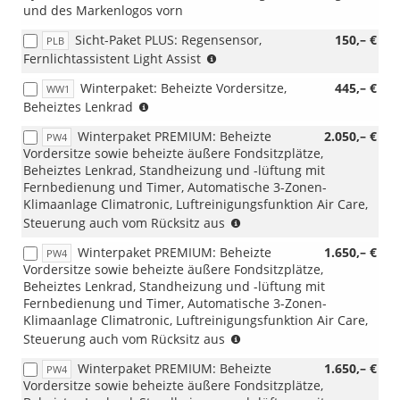
und des Markenlogos vorn
Sicht-Paket PLUS: Regensensor,
150,– €
PLB
(nicht
Fernlichtassistent Light Assist
i.V.
Winterpaket: Beheizte Vordersitze,
445,– €
WW1
mit
(nicht
Beheiztes Lenkrad
PXD)
für
Winterpaket PREMIUM: Beheizte
2.050,– €
PW4
1.5
Vordersitze sowie beheizte äußere Fondsitzplätze,
eTSI
Beheiztes Lenkrad, Standheizung und -lüftung mit
DSG)
Fernbedienung und Timer, Automatische 3-Zonen-
Klimaanlage Climatronic, Luftreinigungsfunktion Air Care,
(nicht
Steuerung auch vom Rücksitz aus
i.V.
Winterpaket PREMIUM: Beheizte
1.650,– €
PW4
mit
Vordersitze sowie beheizte äußere Fondsitzplätze,
eHybrid)
Beheiztes Lenkrad, Standheizung und -lüftung mit
Fernbedienung und Timer, Automatische 3-Zonen-
Klimaanlage Climatronic, Luftreinigungsfunktion Air Care,
(nicht
Steuerung auch vom Rücksitz aus
i.V.
Winterpaket PREMIUM: Beheizte
1.650,– €
PW4
mit
Vordersitze sowie beheizte äußere Fondsitzplätze,
eHybrid)