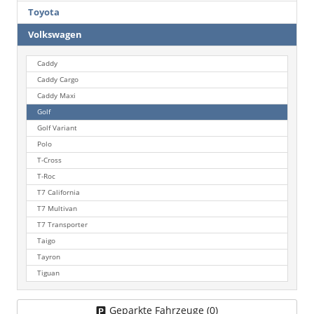
Toyota
Volkswagen
Caddy
Caddy Cargo
Caddy Maxi
Golf
Golf Variant
Polo
T-Cross
T-Roc
T7 California
T7 Multivan
T7 Transporter
Taigo
Tayron
Tiguan
Geparkte Fahrzeuge (
0
)