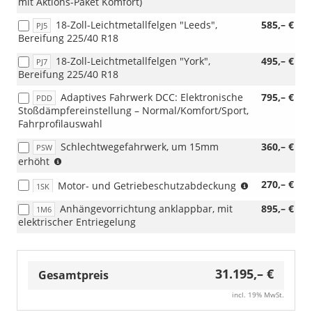
mit Aktions-Paket Komfort)
18-Zoll-Leichtmetallfelgen "Leeds",
585,– €
PJ5
Bereifung 225/40 R18
18-Zoll-Leichtmetallfelgen "York",
495,– €
PJ7
Bereifung 225/40 R18
Adaptives Fahrwerk DCC: Elektronische
795,– €
PDD
Stoßdämpfereinstellung – Normal/Komfort/Sport,
Fahrprofilauswahl
Schlechtwegefahrwerk, um 15mm
360,– €
PSW
(nicht
erhöht
i.V.
(nicht
270,– €
Motor- und Getriebeschutzabdeckung
mit
1SK
i.V.
eHybrid)
Anhängevorrichtung anklappbar, mit
895,– €
1M6
mit
elektrischer Entriegelung
eHybrid)
31.195,– €
Gesamtpreis
incl. 19% MwSt.