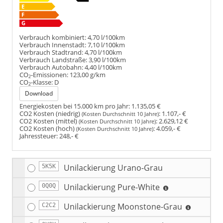
Verbrauch kombiniert:
4,70 l/100km
Verbrauch Innenstadt:
7,10 l/100km
Verbrauch Stadtrand:
4,70 l/100km
Verbrauch Landstraße:
3,90 l/100km
Verbrauch Autobahn:
4,40 l/100km
CO
-Emissionen:
123,00 g/km
2
CO
-Klasse:
D
2
Download
Energiekosten bei 15.000 km pro Jahr:
1.135,05 €
CO2 Kosten (niedrig)
:
1.107,- €
(Kosten Durchschnitt 10 Jahre)
CO2 Kosten (mittel)
:
2.629,12 €
(Kosten Durchschnitt 10 Jahre)
CO2 Kosten (hoch)
:
4.059,- €
(Kosten Durchschnitt 10 Jahre)
Jahressteuer:
248,- €
Unilackierung Urano-Grau
5K5K
Unilackierung Pure-White
0Q0Q
Unilackierung Moonstone-Grau
C2C2