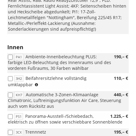
Rear Assist; RBB: Radio Ready2Discover 12,9"; PLD:
Fernlichtassistent Light Assist; 4KF: Seitenscheiben hinten
und Heckscheibe abgedunkelt; PI1: 17-Zoll-
Leichtmetallfelgen "Nottingham", Bereifung 225/45 R17;
Metallic-/Perleffekt-Lackierung (Ausnahme:
Sonderlackierungen sind aufpreispflichtig!)
Innen
Ambiente-Innenbeleuchtung PLUS:
190,– €
PA1
farbige LED-Beleuchtung des Innenraums und des
vorderen Fußraums, 30 Farben wählbar
Beifahrersitzlehne vollständig
110,– €
3H2
(nicht
umklappbar
i.V.
Automatische 3-Zonen-Klimaanlage
440,– €
KH7
mit
Climatronic, Luftreinigungsfunktion Air Care, Steuerung
PB2
auch vom Rücksitz aus
und
WL1)
Panorama-Ausstell-/Schiebedach,
1.225,– €
PS1
elektrisch zu öffnen sowie verschiebbare Sonnenblende
Trennnetz
195,– €
3CX