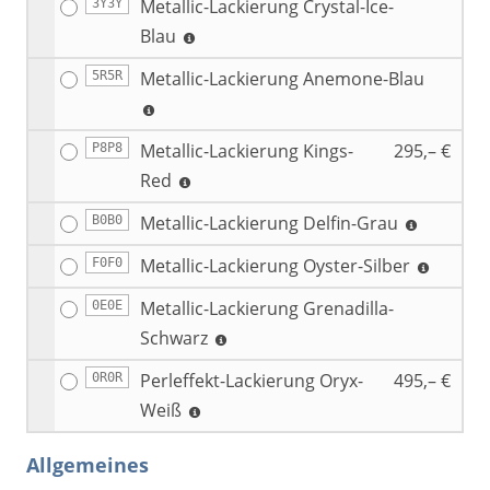
Metallic-Lackierung Crystal-Ice-
3Y3Y
Blau
Metallic-Lackierung Anemone-Blau
5R5R
Metallic-Lackierung Kings-
295,– €
P8P8
Red
Metallic-Lackierung Delfin-Grau
B0B0
Metallic-Lackierung Oyster-Silber
F0F0
Metallic-Lackierung Grenadilla-
0E0E
Schwarz
Perleffekt-Lackierung Oryx-
495,– €
0R0R
Weiß
Allgemeines