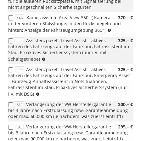
für die äußeren Rücksitzplätze, mit Signalisierung bei
nicht angeschnallten Sicherheitsgurten
Kamerasystem Area View 360° ( Kamera
370,– €
KA6
in der vorderen Stoßstange, in den Rückspiegeln und
(nur
hinten; Anzeige der Fahrzeugumgebung 360°)
i.V.
Assistenzpaket: Travel Assist – aktives
325,– €
PF5
mit
Fahren des Fahrzeugs auf der Fahrspur, Fahrassistent im
RBB
Stau, Proaktives Sicherheitssystem (nur i.V. mit
oder
(i.V.
Schaltgetriebe)
RDA)
mit
Assistenzpaket: Travel Assist – aktives
325,– €
PF6
Schaltgetriebe)
Fahren des Fahrzeugs auf der Fahrspur, Emergency Assist
– Fahrzeug-Anhalteassistent in Notsituationen,
Fahrassistent im Stau, Proaktives Sicherheitssystem (nur
(i.V.
i.V. mit DSG)
mit
Verlängerung der VW-Herstellergarantie
200,– €
EA2
DSG)
bis 3 Jahre nach Erstzulassung bzw. Garantieanmeldung
oder max. 60.000 km (je nachdem, was zuerst eintrifft)
Verlängerung der VW-Herstellergarantie
295,– €
EA3
bis 3 Jahre nach Erstzulassung bzw. Garantieanmeldung
oder max. 90.000 km (je nachdem, was zuerst eintrifft)