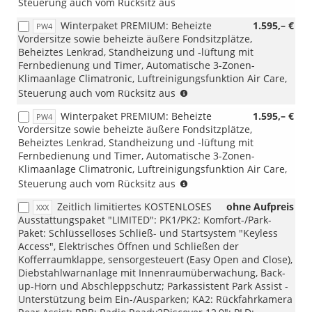
Steuerung auch vom Rücksitz aus
Winterpaket PREMIUM: Beheizte
1.595,– €
PW4
Vordersitze sowie beheizte äußere Fondsitzplätze,
Beheiztes Lenkrad, Standheizung und -lüftung mit
Fernbedienung und Timer, Automatische 3-Zonen-
Klimaanlage Climatronic, Luftreinigungsfunktion Air Care,
(nur
Steuerung auch vom Rücksitz aus
i.V.
Winterpaket PREMIUM: Beheizte
1.595,– €
PW4
mit
Vordersitze sowie beheizte äußere Fondsitzplätze,
Lederpolsterung
Beheiztes Lenkrad, Standheizung und -lüftung mit
Vienna
Fernbedienung und Timer, Automatische 3-Zonen-
oder
Klimaanlage Climatronic, Luftreinigungsfunktion Air Care,
Aktionspaket
(NUR
Steuerung auch vom Rücksitz aus
Komfort)
i.V.
Zeitlich limitiertes KOSTENLOSES
ohne Aufpreis
XXX
mit
Ausstattungspaket "LIMITED": PK1/PK2: Komfort-/Park-
1.5
Paket: Schlüsselloses Schließ- und Startsystem "Keyless
eTSI
Access", Elektrisches Öffnen und Schließen der
DSG)
Kofferraumklappe, sensorgesteuert (Easy Open and Close),
Diebstahlwarnanlage mit Innenraumüberwachung, Back-
up-Horn und Abschleppschutz; Parkassistent Park Assist -
Unterstützung beim Ein-/Ausparken; KA2: Rückfahrkamera