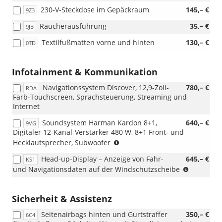
230-V-Steckdose im Gepäckraum
145,– €
9Z3
Raucherausführung
35,– €
9JB
Textilfußmatten vorne und hinten
130,– €
0TD
Infotainment & Kommunikation
Navigationssystem Discover, 12,9-Zoll-
780,– €
RDA
Farb-Touchscreen, Sprachsteuerung, Streaming und
Internet
Soundsystem Harman Kardon 8+1,
640,– €
9VG
Digitaler 12-Kanal-Verstärker 480 W, 8+1 Front- und
(nur
Hecklautsprecher, Subwoofer
i.V.
Head-up-Display – Anzeige von Fahr-
645,– €
KS1
mit
(nur
und Navigationsdaten auf der Windschutzscheibe
RBB
i.V.
oder
mit
RDA)
RBB
Sicherheit & Assistenz
oder
Seitenairbags hinten und Gurtstraffer
350,– €
RDA)
6C4