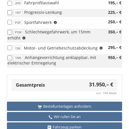
Fahrprofilauswahl
195,– €
2H5
mit
110KW)
Progressiv-Lenkung
225,– €
1N7
(nicht
250,– €
Sportfahrwerk
PSP
i.V.
Schlechtwegefahrwerk, um 15mm
350,– €
PSW
mit
(nicht
erhöht
2.0
i.V.
TDI
(nicht
295,– €
Motor- und Getriebeschutzabdeckung
mit
1SK
85
i.V.
2.0
kW)
Anhängevorrichtung anklappbar, mit
950,– €
1M6
mit
TSI)
(nicht
elektrischer Entriegelung
Sportfahrwer
i.V.
PSP)
mit
Motor-
und
31.950,– €
Gesamtpreis
Getriebeschutzabdeckung,
1SK)
incl. 19% MwSt.
Bestellunterlagen anfordern
Wir rufen Sie an
Fahrzeug parken