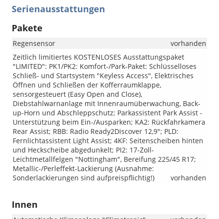
Serienausstattungen
Pakete
Regensensor
vorhanden
Zeitlich limitiertes KOSTENLOSES Ausstattungspaket
"LIMITED": PK1/PK2: Komfort-/Park-Paket: Schlüsselloses
Schließ- und Startsystem "Keyless Access", Elektrisches
Öffnen und Schließen der Kofferraumklappe,
sensorgesteuert (Easy Open and Close),
Diebstahlwarnanlage mit Innenraumüberwachung, Back-
up-Horn und Abschleppschutz; Parkassistent Park Assist -
Unterstützung beim Ein-/Ausparken; KA2: Rückfahrkamera
Rear Assist; RBB: Radio Ready2Discover 12,9"; PLD:
Fernlichtassistent Light Assist; 4KF: Seitenscheiben hinten
und Heckscheibe abgedunkelt; PI2: 17-Zoll-
Leichtmetallfelgen "Nottingham", Bereifung 225/45 R17;
Metallic-/Perleffekt-Lackierung (Ausnahme:
Sonderlackierungen sind aufpreispflichtig!)
vorhanden
Innen