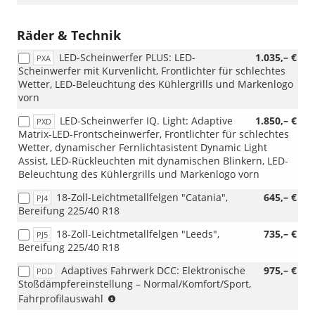
Räder & Technik
LED-Scheinwerfer PLUS: LED-
1.035,– €
PXA
Scheinwerfer mit Kurvenlicht, Frontlichter für schlechtes
Wetter, LED-Beleuchtung des Kühlergrills und Markenlogo
vorn
LED-Scheinwerfer IQ. Light: Adaptive
1.850,– €
PXD
Matrix-LED-Frontscheinwerfer, Frontlichter für schlechtes
Wetter, dynamischer Fernlichtasistent Dynamic Light
Assist, LED-Rückleuchten mit dynamischen Blinkern, LED-
Beleuchtung des Kühlergrills und Markenlogo vorn
18-Zoll-Leichtmetallfelgen "Catania",
645,– €
PJ4
Bereifung 225/40 R18
18-Zoll-Leichtmetallfelgen "Leeds",
735,– €
PJ5
Bereifung 225/40 R18
Adaptives Fahrwerk DCC: Elektronische
975,– €
PDD
Stoßdämpfereinstellung – Normal/Komfort/Sport,
(nur
Fahrprofilauswahl
i.V.