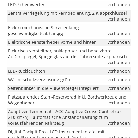
LED-Scheinwerfer
vorhanden
Zentralverriegelung mit Fernbedienung, 2 Klappschlüssel
vorhanden
Elektromechanische Servolenkung,
geschwindigkeitsabhängig
vorhanden
Elektrische Fensterheber vorne und hinten
vorhanden
Elektrisch verstellbar, anklappbar und beheizbare
Außenspiegel, Spiegelglas auf der Fahrerseite asphärisch
vorhanden
LED-Rückleuchten
vorhanden
Wärmeschutzverglasung grün
vorhanden
Seitenblinker in die Außenspiegel integriert
vorhanden
Platzsparendes Stahl-Reserverad inkl. Bordwerkzeug und
Wagenheber
vorhanden
Adaptiver Tempomat - ACC Adaptive Cruise Control (bis
210 km/h) – automatische Abstandshaltung zum
vorausfahrenden Fahrzeug
vorhanden
Digital Cockpit Pro - LCD-Instrumententafel mit
einstellbaren Funktionen und Display
vorhanden