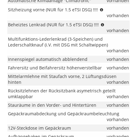
Automatische Klimaanlage "Climatronic"
vorhanden
(NUR
Sitzheizung vorne (NUR für 1.5 eTSI DSG) !!!!
für
vorhanden
1.5
(NUR
Beheiztes Lenkrad (NUR für 1.5 eTSI DSG) !!!!
eTSI
für
vorhanden
DSG)
1.5
!!!!
Multifunktions-Lederlenkrad (3-Speichen) und
eTSI
Lederschaltknauf (i.V. mit DSG mit Schaltwippen)
DSG)
vorhanden
!!!!
Innenspiegel automatisch abblendend
vorhanden
Fahrersitz und Beifahrersitz höhenverstellbar
vorhanden
Mittelarmlehne mit Staufach vorne, 2 Lüftungsdüsen
hinten
vorhanden
Rücksitzlehnen der Rücksitzbank asymetrisch geteilt
umklappbar
vorhanden
Stauräume in den Vorder- und Hintertüren
vorhanden
Gepäckraumabdeckung und Gepäckraumbeleuchtung
vorhanden
12V-Steckdose im Gepäckraum
vorhanden
Aufhängehaken im Gepäckraum
vorhanden