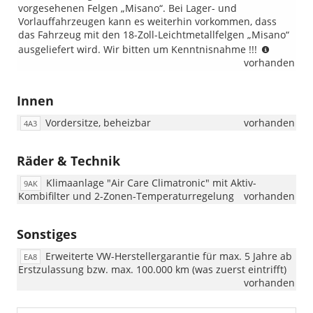
vorgesehenen Felgen „Misano“. Bei Lager- und
Vorlauffahrzeugen kann es weiterhin vorkommen, dass
das Fahrzeug mit den 18-Zoll-Leichtmetallfelgen „Misano“
Wichtige
ausgeliefert wird. Wir bitten um Kenntnisnahme !!!
Hinweis
vorhanden
zur
Ausstatt
Innen
„R-
Line
Vordersitze, beheizbar
vorhanden
4A3
Limited“:
Beim
VW
Räder & Technik
Taigo
„R-
Klimaanlage "Air Care Climatronic" mit Aktiv-
9AK
Line
Kombifilter und 2-Zonen-Temperaturregelung
vorhanden
Limited“
wurden
Sonstiges
die
18-
Erweiterte VW-Herstellergarantie für max. 5 Jahre ab
EA8
Zoll-
Erstzulassung bzw. max. 100.000 km (was zuerst eintrifft)
Leichtme
vorhanden
geändert
Ab