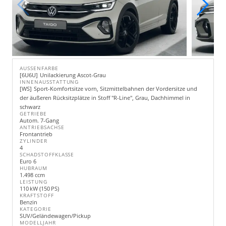
AUSSENFARBE
6U6U
Unilackierung Ascot-Grau
INNENAUSSTATTUNG
WS
Sport-Komfortsitze vorn, Sitzmittelbahnen der Vordersitze und
der äußeren Rücksitzplätze in Stoff "R-Line", Grau, Dachhimmel in
schwarz
GETRIEBE
Autom. 7-Gang
ANTRIEBSACHSE
Frontantrieb
ZYLINDER
4
SCHADSTOFFKLASSE
Euro 6
HUBRAUM
1.498 ccm
LEISTUNG
110 kW (150 PS)
KRAFTSTOFF
Benzin
KATEGORIE
SUV/Geländewagen/Pickup
MODELLJAHR