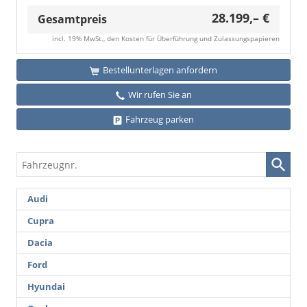
sofort
umfasst
28.199,– €
Gesamtpreis
diese
Ausstatt
incl. 19% MwSt., den Kosten für Überführung und Zulassungspapieren
die
18-
Bestellunterlagen anfordern
Zoll-
Leichtme
Wir rufen Sie an
„York“
anstelle
Fahrzeug parken
der
bisher
vorgese
Fahrzeugnr.
Felgen
„Misano“
Bei
Audi
Lager-
Cupra
und
Vorlauff
Dacia
kann
es
Ford
weiterhi
vorkomm
Hyundai
dass