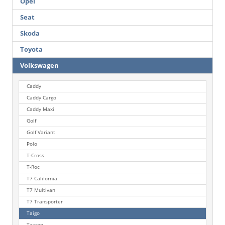
Opel
das
Fahrzeu
Seat
mit
den
Skoda
18-
Toyota
Zoll-
Leichtme
Volkswagen
„Misano“
ausgelief
Caddy
wird.
Caddy Cargo
Wir
bitten
Caddy Maxi
um
Golf
Kenntni
Golf Variant
!!!
Polo
T-Cross
T-Roc
T7 California
T7 Multivan
T7 Transporter
Taigo
Tayron