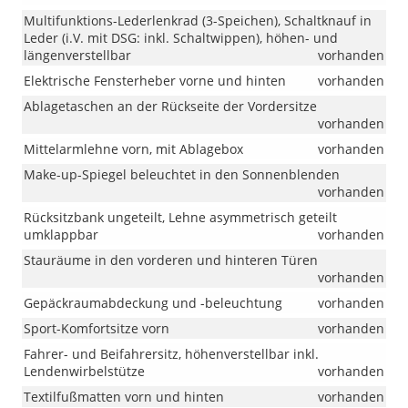
„R-
Multifunktions-Lederlenkrad (3-Speichen), Schaltknauf in
Line
Leder (i.V. mit DSG: inkl. Schaltwippen), höhen- und
Limited“
längenverstellbar
vorhanden
wurden
die
Elektrische Fensterheber vorne und hinten
vorhanden
18-
Ablagetaschen an der Rückseite der Vordersitze
Zoll-
vorhanden
Leichtmetall
Mittelarmlehne vorn, mit Ablagebox
vorhanden
geändert.
Ab
Make-up-Spiegel beleuchtet in den Sonnenblenden
sofort
vorhanden
umfasst
Rücksitzbank ungeteilt, Lehne asymmetrisch geteilt
diese
umklappbar
vorhanden
Ausstattung
die
Stauräume in den vorderen und hinteren Türen
18-
vorhanden
Zoll-
Gepäckraumabdeckung und -beleuchtung
vorhanden
Leichtmetall
„York“
Sport-Komfortsitze vorn
vorhanden
anstelle
Fahrer- und Beifahrersitz, höhenverstellbar inkl.
der
Lendenwirbelstütze
vorhanden
bisher
vorgesehen
Textilfußmatten vorn und hinten
vorhanden