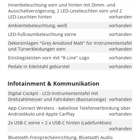
Felgen
Innenbeleuchtung vorn und hinten mit Dimm- und
„Misano“.
Ausschaltverzögerung, 2 LED-Leseleuchten vorn und 2
Bei
LED-Leuchten hinten
vorhanden
Lager-
und
Ambientebeleuchtung, weiß
vorhanden
Vorlauffahr
LED-Fußraumbeleuchtung vorne
vorhanden
kann
es
Dekoreinlagen "Grey Anodized Matt" für Instrumententafel
weiterhin
und Türverkleidungen vorn
vorhanden
vorkommen,
Einstiegsleisten vorn mit "R-Line"-Logo
vorhanden
dass
das
Pedale in Edelstahl gebürstet
vorhanden
Fahrzeug
mit
Infotainment & Kommunikation
den
18-
Digital Cockpit - LCD-Instrumententafel mit
Zoll-
Drehzahlmesser und Fahrdaten (Basisanzeige)
vorhanden
Leichtmetall
„Misano“
App-Connect Wireless - kabellose Telefonverbindung über
ausgeliefert
AndroidAuto und Apple CarPlay
vorhanden
wird.
2x USB-C vorne + 2 x USB-C hinten (Ladefunktion)
Wir
vorhanden
bitten
um
Bluetooth-Freisprecheinrichtung, Bluetooth Audio