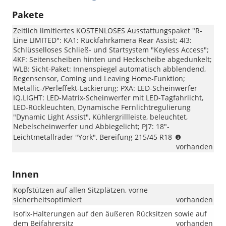
Pakete
Zeitlich limitiertes KOSTENLOSES Ausstattungspaket "R-
Line LIMITED": KA1: Rückfahrkamera Rear Assist; 4I3:
Schlüsselloses Schließ- und Startsystem "Keyless Access";
4KF: Seitenscheiben hinten und Heckscheibe abgedunkelt;
WLB: Sicht-Paket: Innenspiegel automatisch abblendend,
Regensensor, Coming und Leaving Home-Funktion;
Metallic-/Perleffekt-Lackierung; PXA: LED-Scheinwerfer
IQ.LIGHT: LED-Matrix-Scheinwerfer mit LED-Tagfahrlicht,
LED-Rückleuchten, Dynamische Fernlichtregulierung
"Dynamic Light Assist", Kühlergrillleiste, beleuchtet,
Nebelscheinwerfer und Abbiegelicht; PJ7: 18"-
Wichtiger
Leichtmetallräder "York", Bereifung 215/45 R18
Hinweis
vorhanden
zur
Ausstattung
Innen
„R-
Line
Kopfstützen auf allen Sitzplätzen, vorne
Limited“:
sicherheitsoptimiert
vorhanden
Beim
VW
Isofix-Halterungen auf den äußeren Rücksitzen sowie auf
Taigo
dem Beifahrersitz
vorhanden