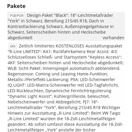
Pakete
Design-Paket "Black": 18"-Leichtmetallräder
PSB/PDR
"York" in Schwarz, Bereifung 215/45 R18, Dach in
Kontrastlackierung Schwarz, Außenspiegelgehäuse in
Schwarz, Seitenscheiben hinten und Heckscheibe
abgedunkelt
vorhanden
Zeitlich limitiertes KOSTENLOSES Ausstattungspaket
XXX
"R-Line LIMITED": KA1: Rückfahrkamera Rear Assist; 4I3:
Schlüsselloses Schließ- und Startsystem "Keyless Access";
4KF: Seitenscheiben hinten und Heckscheibe abgedunkelt;
WLB: Sicht-Paket: Innenspiegel automatisch abblendend,
Regensensor, Coming und Leaving Home-Funktion;
Metallic-/Perleffekt-Lackierung; PXA: LED-Scheinwerfer
IQ.LIGHT: LED-Matrix-Scheinwerfer mit LED-Tagfahrlicht,
LED-Rückleuchten, Dynamische Fernlichtregulierung
"Dynamic Light Assist", Kühlergrillleiste, beleuchtet,
Nebelscheinwerfer und Abbiegelicht; PJ7: 18"-
Leichtmetallräder "York", Bereifung 215/45 R18 Wichtiger
Hinweis zur Ausstattung „R-Line Limited“: Beim VW Taigo
„R-Line Limited“ wurden die 18-Zoll-Leichtmetallfelgen
geändert. Ab sofort umfasst diese Ausstattung die 18-Zoll-
Leichtmetallfelgen „York“ anstelle der bisher